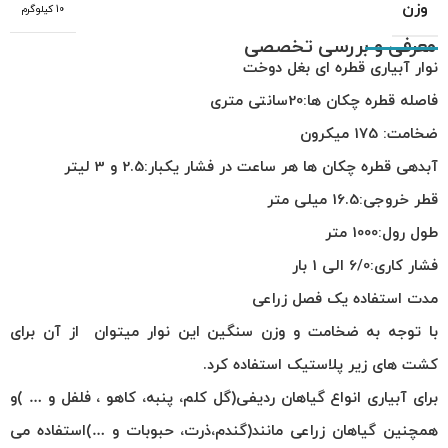
وزن
10 کیلوگرم
معرفی و بررسی تخصصی
نوار آبیاری قطره ای بغل دوخت
فاصله قطره چکان ها
:20
سانتی متری
ضخامت
: 175
میکرون
آبدهی قطره چکان ها هر ساعت در فشار یکبار
:2.5
و
3
لیتر
قطر خروجی
:16.5
میلی متر
طول رول
:1000
متر
فشار کاری
:6/0
الی
1
بار
مدت استفاده یک فصل زراعی
با توجه به ضخامت و وزن سنگین این نوار میتوان از آن برای
کشت های زیر پلاستیک استفاده کرد
.
برای آبیاری انواع گیاهان ردیفی
(
گل کلم، پنبه، کاهو ، فلفل و
…
)
و
همچنین گیاهان زراعی مانند
(
گندم،ذرت، حبوبات و
…)
استفاده می