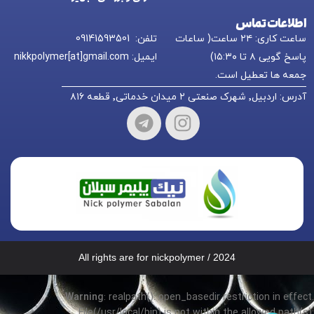
اطلاعات تماس
ساعت کاری: ۲۴ ساعت( ساعات
تلفن: 09141593501
پاسخ گویی ۸ تا ۱۵:۳۰)
ایمیل: nikkpolymer[at]gmail.com
جمعه ها تعطیل است.
آدرس: اردبیل٬ شهرک صنعتی ۲ میدان خدماتی٬ قطعه ۸۱۶
All rights are for nickpolymer / 2024
Warning
: realpath(): open_basedir restriction in effect.
File(/usr/local/bin) is not within the allowed path(s):