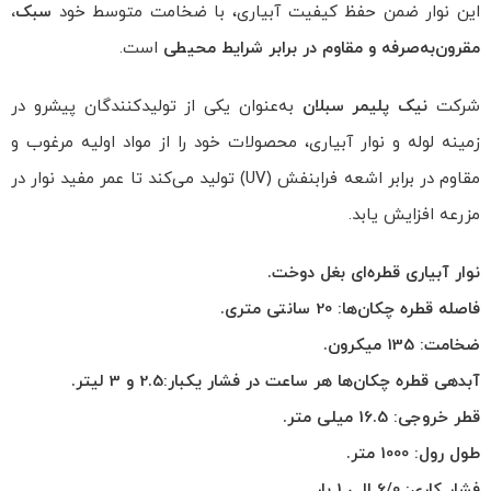
این نوار ضمن حفظ کیفیت آبیاری، با ضخامت متوسط خود
سبک،
مقرون‌به‌صرفه و مقاوم در برابر شرایط محیطی
است.
شرکت
نیک پلیمر سبلان
به‌عنوان یکی از تولیدکنندگان پیشرو در
زمینه لوله و نوار آبیاری، محصولات خود را از مواد اولیه مرغوب و
مقاوم در برابر اشعه فرابنفش (UV) تولید می‌کند تا عمر مفید نوار در
مزرعه افزایش یابد.
نوار آبیاری قطره‌ای بغل دوخت.
فاصله قطره چکان‌ها
: 20
سانتی متری.
ضخامت
: 135
میکرون.
آبدهی قطره چکان‌ها هر ساعت در فشار یکبار
:2.5
و
3
لیتر.
قطر خروجی
: 16.5
میلی متر.
طول رول
: 1000
متر.
فشار کاری
: 6/0
الی
1
بار.