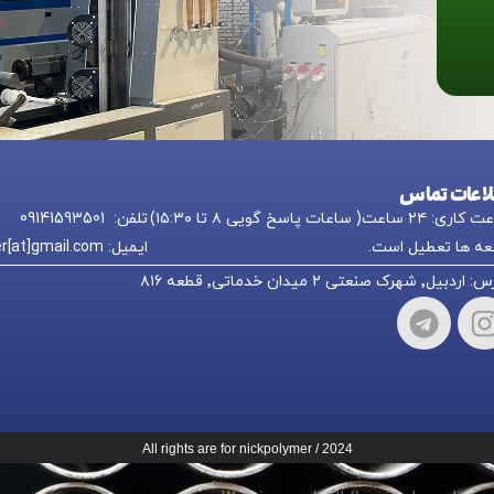
لاعات تماس
 ۲۴ ساعت( ساعات پاسخ گویی ۸ تا ۱۵:۳۰)
تلفن: 09141593501
ه ها تعطیل است.
ایمیل: nikkpolymer[at]gmail.com
یل٬ شهرک صنعتی ۲ میدان خدماتی٬ قطعه ۸۱۶
All rights are for nickpolymer / 2024