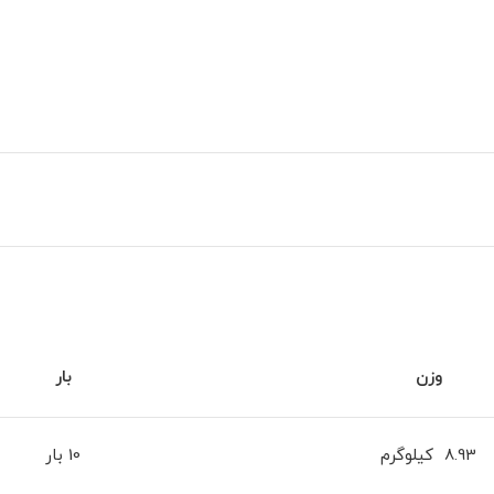
وزن
بار
8.93 کیلوگرم
10 بار