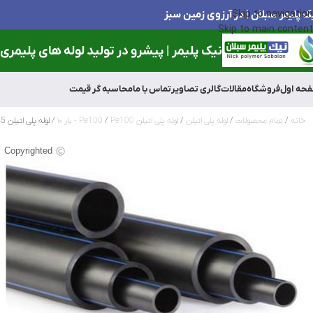
ک پلیمر سبلان | در آرزوی زمین سبز
Skip to navigation
Skip to main content
نیک پلیمر | پیشرو در تولید لوله های پلیمری و
حه اول
فروشگاه
مقالات
گالری تصاویر
تماس با ما
محاسبه گر قیمت
خانه
تمام محصولات
لوله پلی اتیلن
لوله پلی اتیلن Pe100
Pe100 - بار ۱۰
لوله پلی اتیلن 225میلی متر(9اینچ) 10 بار
Copyrighted