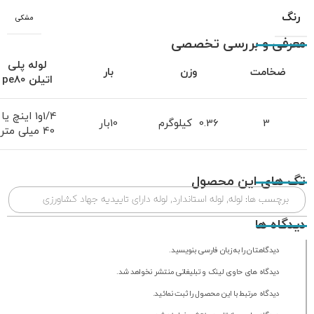
رنگ
مشکی
معرفی و بررسی تخصصی
لوله پلی
ضخامت
وزن
بار
اتیلن
pe80
1/4و1 اینچ یا
3
0.36 کیلوگرم
10بار
40 میلی متر
تگ های این محصول
برچسب ها:
لوله
,
لوله استاندارد
,
لوله دارای تاییدیه جهاد کشاورزی
دیدگاه ها
دیدگاهتان را به زبان فارسی بنویسید.
دیدگاه های حاوی لینک و تبلیغاتی منتشر نخواهد شد.
دیدگاه مرتبط با این محصول را ثبت نمائید.