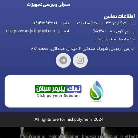
معرفی و بررسی تجهیزات
اطلاعات تماس
ساعت کاری: ۲۴ ساعت( ساعات
تلفن: 09141593501
پاسخ گویی ۸ تا ۱۵:۳۰)
ایمیل: nikkpolymer[at]gmail.com
جمعه ها تعطیل است.
آدرس: اردبیل٬ شهرک صنعتی ۲ میدان خدماتی٬ قطعه ۸۱۶
All rights are for nickpolymer / 2024
Warning
: realpath(): open_basedir restriction in effect.