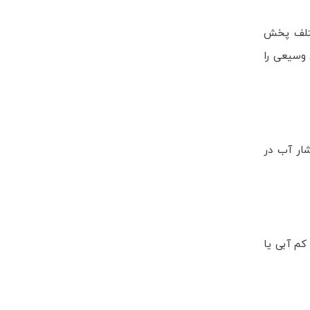
ختلف پخش
ق وسیعی را
شار آب در
م‌ آبی یا