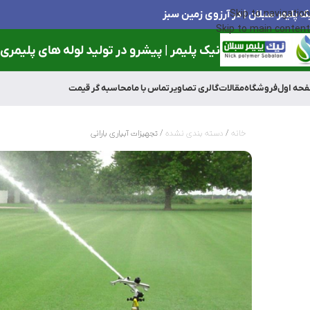
ک پلیمر سبلان | در آرزوی زمین سبز
Skip to navigation
Skip to main content
نیک پلیمر | پیشرو در تولید لوله های پلیمری و
حه اول
فروشگاه
مقالات
گالری تصاویر
تماس با ما
محاسبه گر قیمت
خانه
دسته بندی نشده
تجهیزات آبیاری بارانی