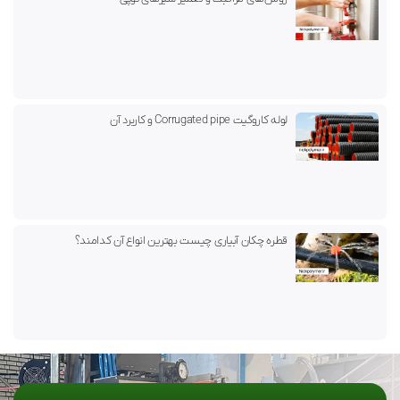
لوله کاروگیت Corrugated pipe و کاربرد آن
قطره چکان آبیاری چیست بهترین انواع آن کدامند؟