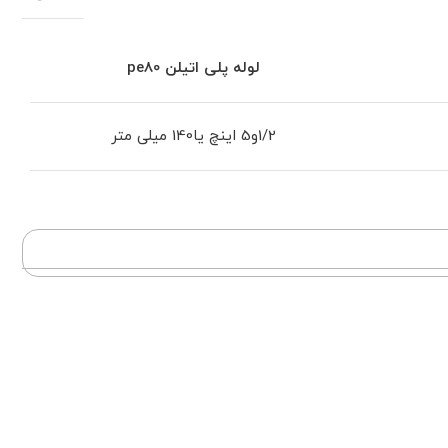
لوله پلی اتیلن
pe80
1/2و5 اینچ یا140 میلی متر