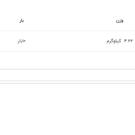
وزن
بار
4.22 کیلوگرم
10بار