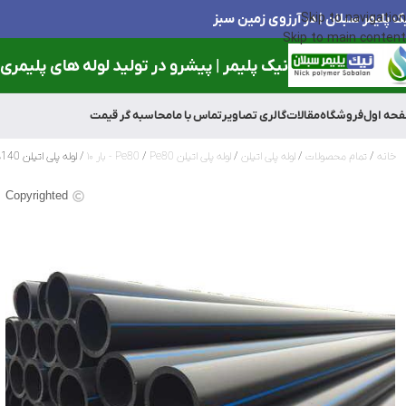
ک پلیمر سبلان | در آرزوی زمین سبز
Skip to navigation
Skip to main content
نیک پلیمر | پیشرو در تولید لوله های پلیمری و
حه اول
فروشگاه
مقالات
گالری تصاویر
تماس با ما
محاسبه گر قیمت
خانه
تمام محصولات
لوله پلی اتیلن
لوله پلی اتیلن Pe80
Pe80 - بار ۱۰
لوله پلی اتیلن 140میلی متر(1/2و5 اینچ) 10 بار
Copyrighted