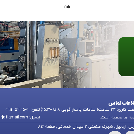
ا تماس بگیرید.
محصول
با ما تماس
بگیرید.
لاعات تماس
 ۲۴ ساعت( ساعات پاسخ گویی ۸ تا ۱۵:۳۰)
تلفن: 09141593501
ه ها تعطیل است.
ایمیل: nikkpolymer[at]gmail.com
یل٬ شهرک صنعتی ۲ میدان خدماتی٬ قطعه ۸۱۶