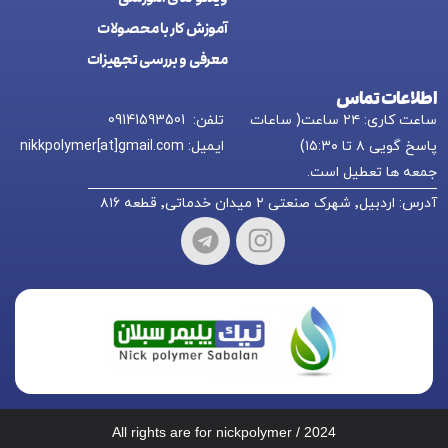
آموزش کار با محصولات
معرفی و بررسی تجهیزات
اطلاعات تماس
ساعت کاری: ۲۴ ساعت( ساعات
تلفن: 09141593501
پاسخ گویی ۸ تا ۱۵:۳۰)
ایمیل: nikkpolymer[at]gmail.com
جمعه ها تعطیل است.
آدرس: اردبیل٬ شهرک صنعتی ۲ میدان خدماتی٬ قطعه ۸۱۶
All rights are for nickpolymer / 2024