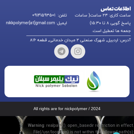
اطلاعات تماس
ساعت کاری: ۲۴ ساعت( ساعات
تلفن: 09141593501
پاسخ گویی ۸ تا ۱۵:۳۰)
ایمیل: nikkpolymer[at]gmail.com
جمعه ها تعطیل است.
آدرس: اردبیل٬ شهرک صنعتی ۲ میدان خدماتی٬ قطعه ۸۱۶
All rights are for nickpolymer / 2024
Warning
: realpath(): open_basedir restriction in effect.
File(/usr/local/bin) is not within the allowed path(s):