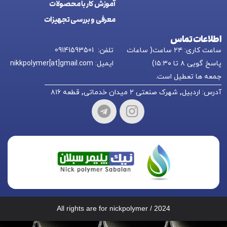
آموزش کار با محصولات
معرفی و بررسی تجهیزات
اطلاعات تماس
ساعت کاری: ۲۴ ساعت( ساعات
تلفن: 09141593501
پاسخ گویی ۸ تا ۱۵:۳۰)
ایمیل: nikkpolymer[at]gmail.com
جمعه ها تعطیل است.
آدرس: اردبیل٬ شهرک صنعتی ۲ میدان خدماتی٬ قطعه ۸۱۶
All rights are for nickpolymer / 2024