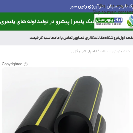
ک پلیمر سبلان | در آرزوی زمین سبز
Skip to navigation
Skip to main content
نیک پلیمر | پیشرو در تولید لوله های پلیمری و
حه اول
فروشگاه
مقالات
گالری تصاویر
تماس با ما
محاسبه گر قیمت
خانه
تمام محصولات
لوله پلی اتیلن گازی
Copyrighted