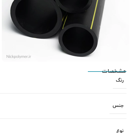
مشخصات
رنگ
جنس
نوع