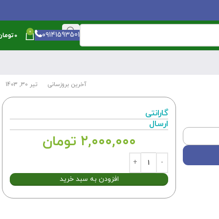
0
۰۹141593501
۰
تومان
آخرین بروزسانی
تیر 30, 1403
گارانتی
ارسال
۲,۰۰۰,۰۰۰
تومان
افزودن به سبد خرید