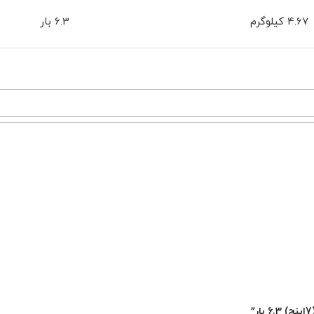
4.67 کیلوگرم
6.3 بار