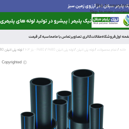
ک پلیمر سبلان | در آرزوی زمین سبز
Skip to navigation
Skip to main content
نیک پلیمر | پیشرو در تولید لوله های پلیمری و
حه اول
فروشگاه
مقالات
گالری تصاویر
تماس با ما
محاسبه گر قیمت
خانه
تمام محصولات
لوله پلی اتیلن
لوله پلی اتیلن Pe80
Pe80 - بار ۶.۳
لوله پلی اتیلن 180میلی متر(7اینچ) 6.3 بار
Copyrighted