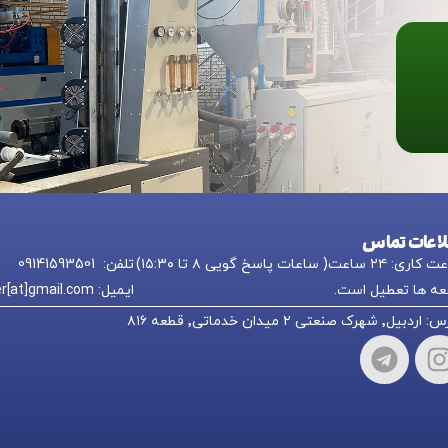
لاعات تماس
 ۲۴ ساعت( ساعات پاسخ گویی ۸ تا ۱۵:۳۰)
تلفن: 09141593501
ه ها تعطیل است.
ایمیل: nikkpolymer[at]gmail.com
یل٬ شهرک صنعتی ۲ میدان خدماتی٬ قطعه ۸۱۶