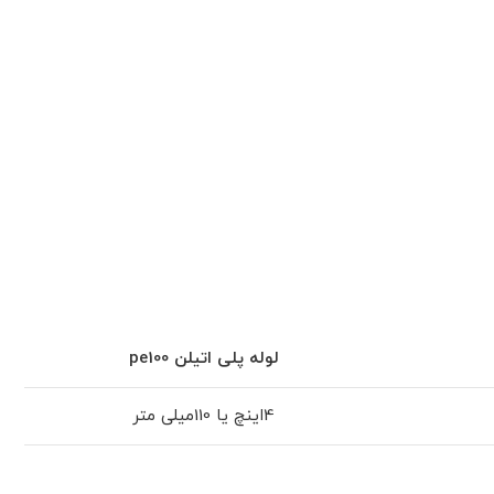
لوله پلی اتیلن
pe100
4اینچ یا 110میلی متر