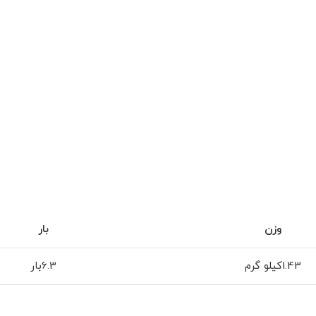
وزن
بار
1.43کیلو گرم
6.3بار