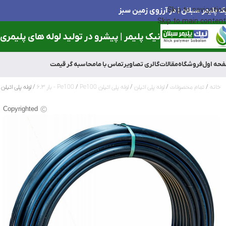
ک پلیمر سبلان | در آرزوی زمین سبز
Skip to navigation
Skip to main content
نیک پلیمر | پیشرو در تولید لوله های پلیمری و
حه اول
فروشگاه
مقالات
گالری تصاویر
تماس با ما
محاسبه گر قیمت
خانه
تمام محصولات
لوله پلی اتیلن
لوله پلی اتیلن Pe100
Pe100 - بار ۶.۳
لوله پلی اتیلن 110میلی متر(4 اینچ) 6.3بار
Copyrighted