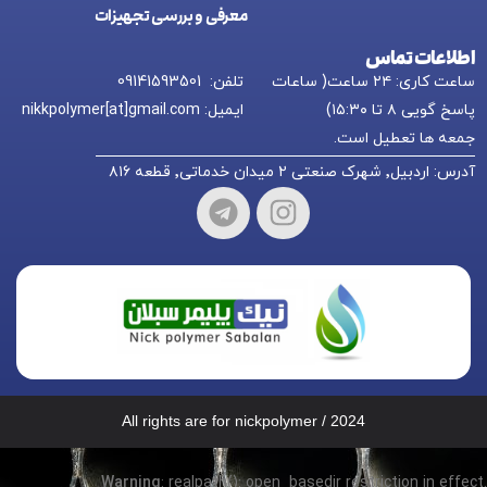
معرفی و بررسی تجهیزات
اطلاعات تماس
ساعت کاری: ۲۴ ساعت( ساعات
تلفن: 09141593501
پاسخ گویی ۸ تا ۱۵:۳۰)
ایمیل: nikkpolymer[at]gmail.com
جمعه ها تعطیل است.
آدرس: اردبیل٬ شهرک صنعتی ۲ میدان خدماتی٬ قطعه ۸۱۶
All rights are for nickpolymer / 2024
Warning
: realpath(): open_basedir restriction in effect.