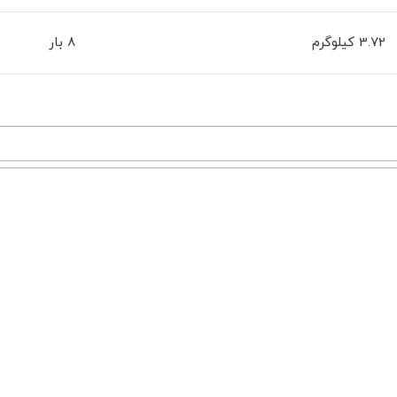
3.72 کیلوگرم
8 بار