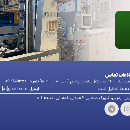
لاعات تماس
 ۲۴ ساعت( ساعات پاسخ گویی ۸ تا ۱۵:۳۰)
تلفن: 09141593501
ه ها تعطیل است.
ایمیل: nikkpolymer[at]gmail.com
یل٬ شهرک صنعتی ۲ میدان خدماتی٬ قطعه ۸۱۶