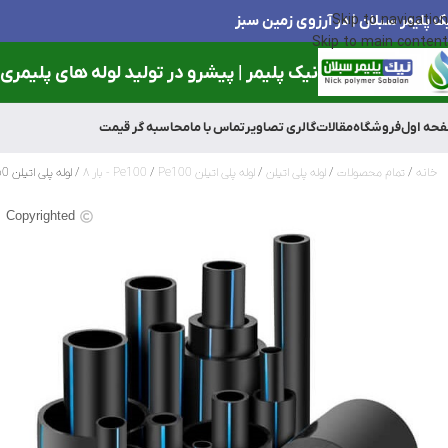
ک پلیمر سبلان | در آرزوی زمین سبز
Skip to navigation
Skip to main content
نیک پلیمر | پیشرو در تولید لوله های پلیمری و
حه اول
فروشگاه
مقالات
گالری تصاویر
تماس با ما
محاسبه گر قیمت
خانه
تمام محصولات
لوله پلی اتیلن
لوله پلی اتیلن Pe100
Pe100 - بار ۸
لوله پلی اتیلن 160میلی متر(6اینچ) 8 بار
Copyrighted