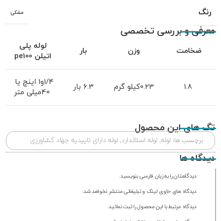
رنگ
مشکی
معرفی و بررسی تخصصی
لوله پلی
ضخامت
وزن
بار
اتیلن
pe100
1/4و1 اینچ یا
1.8
0.23کیلو گرم
6.3 بار
40میلی متر
تگ های این محصول
برچسب ها:
لوله
,
لوله استاندارد
,
لوله دارای تاییدیه جهاد کشاورزی
دیدگاه ها
دیدگاهتان را به زبان فارسی بنویسید.
دیدگاه های حاوی لینک و تبلیغاتی منتشر نخواهد شد.
دیدگاه مرتبط با این محصول را ثبت نمائید.