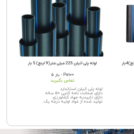
لوله پلی اتیلن 225 میلی متر(9 اینچ) 5 بار
لوله 
Pe100 - بار ۵
تماس بگیرید
لوله پ
لوله پلی اتیلن استاندارد
دارای ض
دارای ضمانت نامه کتبی 50 ساله
دارای 
دارای تاییدیه جهاد کشاورزی
تولید 
تولید شده از مواد اولیه درجه یک
تضمین
تضمین بهترین کیفیت
برای ا
این
برای اطلاعات بیشتر درباره سفارش این
محصول 
محصول با ما تماس بگیرید.