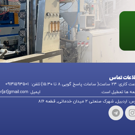
لاعات تماس
 ۲۴ ساعت( ساعات پاسخ گویی ۸ تا ۱۵:۳۰)
تلفن: 09141593501
ه ها تعطیل است.
ایمیل: nikkpolymer[at]gmail.com
یل٬ شهرک صنعتی ۲ میدان خدماتی٬ قطعه ۸۱۶