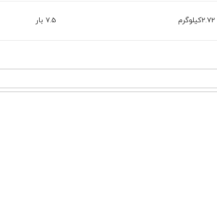
وگرم
7.5 بار