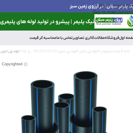
ک پلیمر سبلان | در آرزوی زمین سبز
Skip to navigation
Skip to main content
نیک پلیمر | پیشرو در تولید لوله های پلیمری و
حه اول
فروشگاه
مقالات
گالری تصاویر
تماس با ما
محاسبه گر قیمت
خانه
تمام محصولات
لوله پلی اتیلن
لوله پلی اتیلن Pe100
Pe100 - بار ۷.۵
لوله پلی اتیلن 140میلی متر(1/2و5 اینچ) 7.5بار
Copyrighted