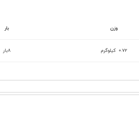
وزن
بار
0.72 کیلوگرم
8بار