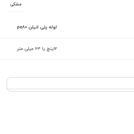
مشکی
لوله پلی اتیلن
pe80
2اینچ یا 63 میلی متر