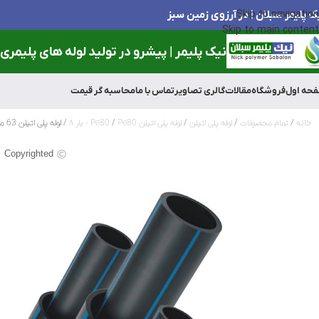
ک پلیمر سبلان | در آرزوی زمین سبز
Skip to navigation
Skip to main content
نیک پلیمر | پیشرو در تولید لوله های پلیمری و
حه اول
فروشگاه
مقالات
گالری تصاویر
تماس با ما
محاسبه گر قیمت
خانه
تمام محصولات
لوله پلی اتیلن
لوله پلی اتیلن Pe80
Pe80 - بار ۸
لوله پلی اتیلن 63 میلی متر(2 اینچ) 8 بار
Copyrighted